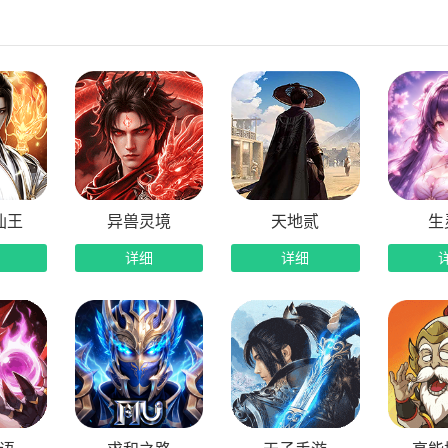
仙王
异兽灵境
天地贰
生
详细
详细