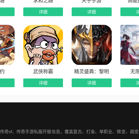
语
求和之路
天子手游
高能
详细
详细
约
武侠称霸
精灵盛典：黎明
无
详细
详细
网传奇sf、传奇手游私服开服信息，覆盖复古、打金、单职业、微变、超