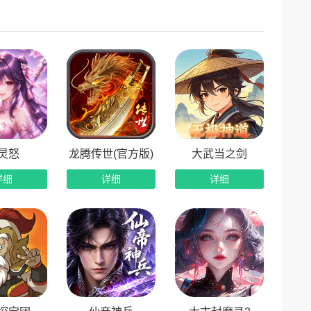
灵怒
龙腾传世(官方版)
大武当之剑
详细
详细
详细