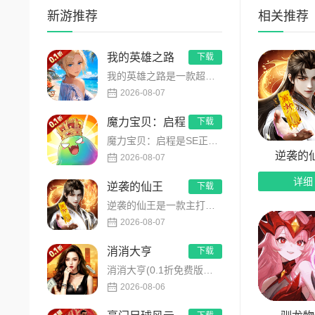
新游推荐
相关推荐
我的英雄之路
下载
我的英雄之路是一款超人气动漫正版改编的0.1折高福利卡牌策略手游，以经典进击主题世界观为核心，高度还原原作剧...
2026-08-07
魔力宝贝：启程
下载
魔力宝贝：启程是SE正版授权放置回合卡牌RPG手游，复刻法兰王国经典剧情与Q版画风！融合离线挂机、自由转职、...
逆袭的
2026-08-07
详细
逆袭的仙王
下载
逆袭的仙王是一款主打沉浸式剧情的东方仙侠多人角色扮演手游，打破传统凡人逆袭的老旧叙事，打造独树一帜的仙王回归...
2026-08-07
消消大亨
下载
消消大亨(0.1折免费版送6480)是一款现代商战题材模拟经营养成手游，创新建筑合成升级玩法，不肝不氪！玩家...
2026-08-06