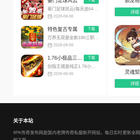
驯龙物
豪门足球风云
下载
豪门足球风云(每天送648)是FIFPRO国际职业球员协会正版授权3D足球经理手游，搭载顶级动作捕捉技术，还...
详细
2026-08-06
特色复古专属
下载
万界无双是全新180三职业神技觉醒复古专属传奇手游，复古玩法创新升级，无套路无暗坑！全地图掉落百件专属装备，...
2026-08-06
1.76小极品三职业
下载
剑指王城是纯正1.76小极品三职业复古传奇手游，永久内置3折福利，完美复刻原版玛法画面与经典玩法！每日免费送...
灵魂契
2026-08-06
详细
关于本站
9PK传奇发布网是国内老牌传奇私服新开网站，每日实时更新全