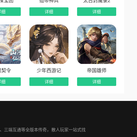
探宝团
仙帝神兵
太古封魔录2
详细
详细
详细
限契令
少年西游记
帝国雄师
详细
详细
详细
变、三端互通等全版本传奇，散人玩家一站式找