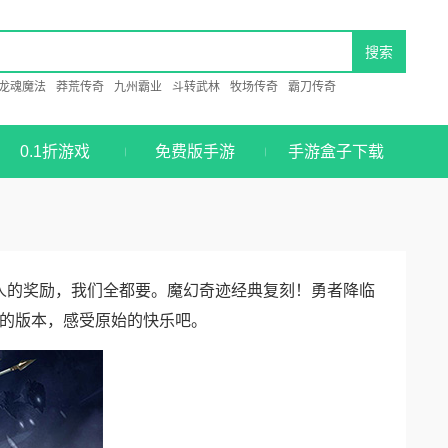
龙魂魔法
莽荒传奇
九州霸业
斗转武林
牧场传奇
霸刀传奇
0.1折游戏
免费版手游
手游盒子下载
引人的奖励，我们全都要。魔幻奇迹经典复刻！勇者降临
的版本，感受原始的快乐吧。