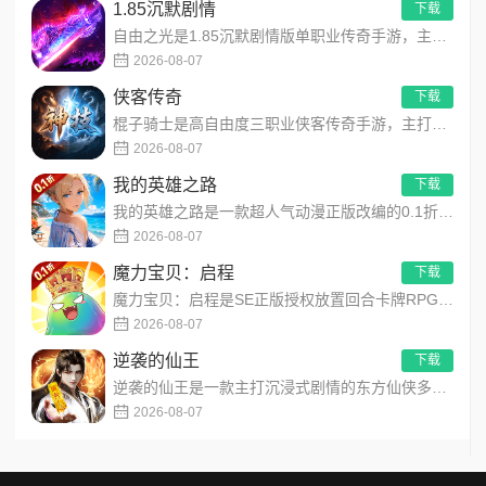
1.85沉默剧情
下载
自由之光是1.85沉默剧情版单职业传奇手游，主打散人可打可嫖良心玩法！每日免费送328代币，海量礼包全程白嫖...
2026-08-07
侠客传奇
下载
棍子骑士是高自由度三职业侠客传奇手游，主打百种技能自由搭配！解锁海量天赋与被动效果，搭配炫酷粒子技能特效，刷...
2026-08-07
我的英雄之路
下载
我的英雄之路是一款超人气动漫正版改编的0.1折高福利卡牌策略手游，以经典进击主题世界观为核心，高度还原原作剧...
2026-08-07
魔力宝贝：启程
下载
魔力宝贝：启程是SE正版授权放置回合卡牌RPG手游，复刻法兰王国经典剧情与Q版画风！融合离线挂机、自由转职、...
2026-08-07
逆袭的仙王
下载
逆袭的仙王是一款主打沉浸式剧情的东方仙侠多人角色扮演手游，打破传统凡人逆袭的老旧叙事，打造独树一帜的仙王回归...
2026-08-07