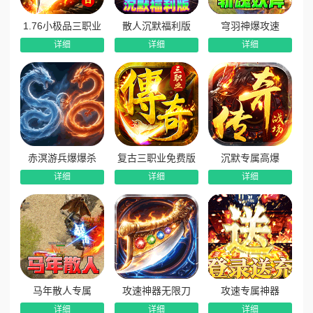
1.76小极品三职业
散人沉默福利版
穹羽神爆攻速
详细
详细
详细
赤溟游兵爆爆杀
复古三职业免费版
沉默专属高爆
详细
详细
详细
马年散人专属
攻速神器无限刀
攻速专属神器
详细
详细
详细