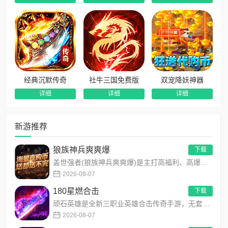
经典沉默传奇
社牛三国免费版
双宠降妖神器
详细
详细
详细
新游推荐
狼族神兵爽爽爆
下载
盖世强者(狼族神兵爽爽爆)是主打高福利、高爆率、长线挂机的东方玄幻传奇手游！开局即送2亿切割、千万群切、八大...
2026-08-07
180星燃合击
下载
顽石英雄是全新三职业英雄合击传奇手游，无套路无脑上手，全程无硬性消费！永久内置3折充值福利，每日上线领648...
2026-08-07