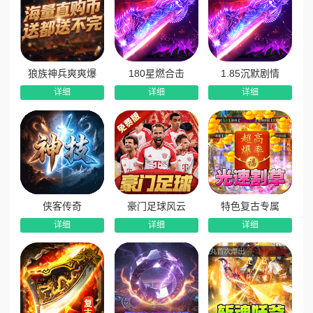
狼族神兵爽爽爆
180星燃合击
1.85沉默剧情
详细
详细
详细
侠客传奇
豪门足球风云
特色复古专属
详细
详细
详细