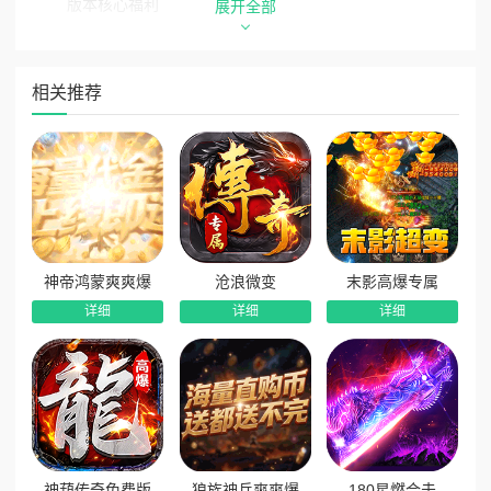
版本核心福利
展开全部
1、超高幸运爆装福利：全局打怪超高爆率，幸运属性可叠
加触发超大爆装效果，装备材料轻松爆满，打宝收益拉满。
相关推荐
2、开局顶配豪华豪礼：上线免费领取百万元宝、绝版限定
时装称号、全套GM神装，颜值战力双重拉满，开局领跑全服。
3、免费直升V20特权：通关VIP专属副本，即可免费直升V
20等级，解锁高阶强力法宝与尊贵游戏特权。
4、万元真充全特权解锁：累计登录即可领取万元真充福
利，解锁游戏全部权限与专属返利福利，长线发育无压力。
神帝鸿蒙爽爽爆
沧浪微变
末影高爆专属
5、每日真充盲盒惊喜：每日登录可免费抽取真充盲盒，海
详细
详细
详细
量珍稀道具、随机真充随心领取，每日福利不重样。
神葫传奇免费版
狼族神兵爽爽爆
180星燃合击