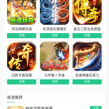
穹羽神爆攻速
赤溟游兵爆爆杀
复古三职业免费版
详细
详细
详细
沉默专属高爆
马年散人专属
攻速神器无限刀
详细
详细
详细
新游推荐
神帝鸿蒙爽爽爆
下载