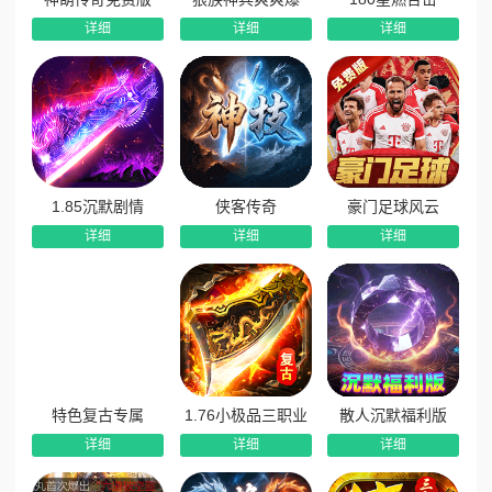
详细
详细
详细
1.85沉默剧情
侠客传奇
豪门足球风云
详细
详细
详细
特色复古专属
1.76小极品三职业
散人沉默福利版
详细
详细
详细