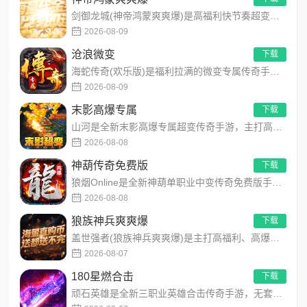
剑御龙城(神帝鸿蒙爽爽爆)是高福利快节奏超变单职业传奇手游，主打零氪不肝、散人打金、开局即爽！上线解锁自动拾...
2026-08-09
沧浪微变
下载
海蛇传奇(欢乐版)是福利拉满的微变专属传奇手游，每日免费领取328代币，支持囤货拆分随意使用！开局赠送开天斩...
2026-08-09
末影高爆专属
下载
山河是全新末影高爆专属超变传奇手游，主打高爆打怪、海量专属装备、多地图自由探索！上线即领开局豪礼，怪物好打、...
2026-08-08
神葫传奇免费版
下载
狼烟Online是全新神葫单职业中变传奇免费版手游，永久内置3折福利，每日免费领800代币！开局赠送豪华首充...
2026-08-08
狼族神兵爽爽爆
下载
盖世强者(狼族神兵爽爽爆)是主打高福利、高爆率、长线挂机的东方玄幻传奇手游！开局即送2亿切割、千万群切、八大...
2026-08-07
180星燃合击
下载
顽石英雄是全新三职业英雄合击传奇手游，无套路无脑上手，全程无硬性消费！永久内置3折充值福利，每日上线领648...