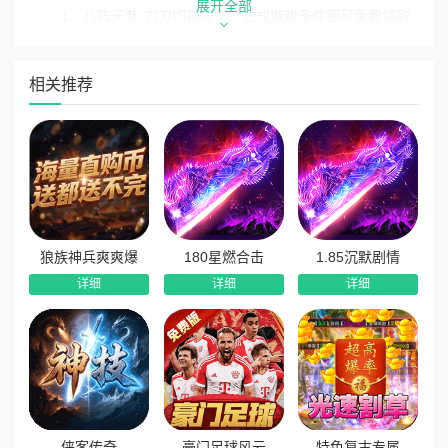
展开全部
1、八阵天卦·刀刀切割增伤：达成游戏条件即可免费领取
强力符文印，成套符文激活海量属性加成，刀刀切割伤害爆
表，刷图打宝效率翻倍。
相关推荐
2、天机神谕·攻速狂暴暴涨：专属神谕抽取玩法，可获取
绝版专属称号，大幅提升攻速、狂暴属性，战力手感双重跃
升。
3、剧情闯关·免费真充会员：完成主线剧情任务即可领取
真实充值卡，免费激活会员特权，零氪白嫖顶配权益。
4、全自动打金·散人专属福利：进游即送全套自动功能，
狼族神兵爽爽爆
180星燃合击
1.85沉默剧情
全程挂机无忧，刷怪即可掉落充值、资源道具，散人打金无门
详细
详细
详细
槛、越玩越赚。
侠客传奇
豪门足球风云
特色复古专属