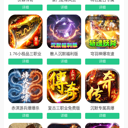
详细
详细
详细
1.76小极品三职业
散人沉默福利版
穹羽神爆攻速
详细
详细
详细
赤溟游兵爆爆杀
复古三职业免费版
沉默专属高爆
详细
详细
详细