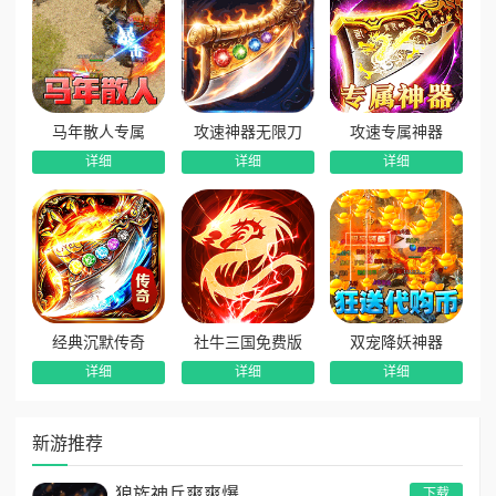
马年散人专属
攻速神器无限刀
攻速专属神器
详细
详细
详细
经典沉默传奇
社牛三国免费版
双宠降妖神器
详细
详细
详细
新游推荐
狼族神兵爽爽爆
下载