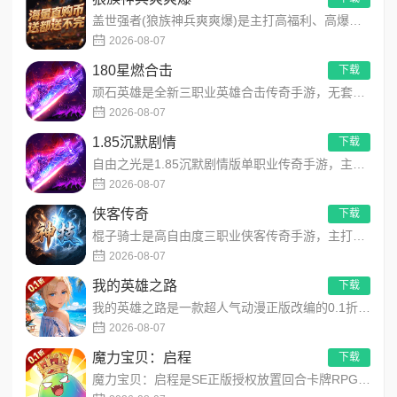
盖世强者(狼族神兵爽爽爆)是主打高福利、高爆率、长线挂机的东方玄幻传奇手游！开局即送2亿切割、千万群切、八大...
2026-08-07
180星燃合击
下载
顽石英雄是全新三职业英雄合击传奇手游，无套路无脑上手，全程无硬性消费！永久内置3折充值福利，每日上线领648...
2026-08-07
1.85沉默剧情
下载
自由之光是1.85沉默剧情版单职业传奇手游，主打散人可打可嫖良心玩法！每日免费送328代币，海量礼包全程白嫖...
2026-08-07
侠客传奇
下载
棍子骑士是高自由度三职业侠客传奇手游，主打百种技能自由搭配！解锁海量天赋与被动效果，搭配炫酷粒子技能特效，刷...
2026-08-07
我的英雄之路
下载
我的英雄之路是一款超人气动漫正版改编的0.1折高福利卡牌策略手游，以经典进击主题世界观为核心，高度还原原作剧...
2026-08-07
魔力宝贝：启程
下载
魔力宝贝：启程是SE正版授权放置回合卡牌RPG手游，复刻法兰王国经典剧情与Q版画风！融合离线挂机、自由转职、...