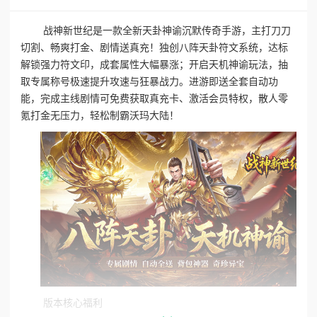
战神新世纪是一款全新天卦神谕沉默传奇手游，主打刀刀
切割、畅爽打金、剧情送真充！独创八阵天卦符文系统，达标
解锁强力符文印，成套属性大幅暴涨；开启天机神谕玩法，抽
取专属称号极速提升攻速与狂暴战力。进游即送全套自动功
能，完成主线剧情可免费获取真充卡、激活会员特权，散人零
氪打金无压力，轻松制霸沃玛大陆！
版本核心福利