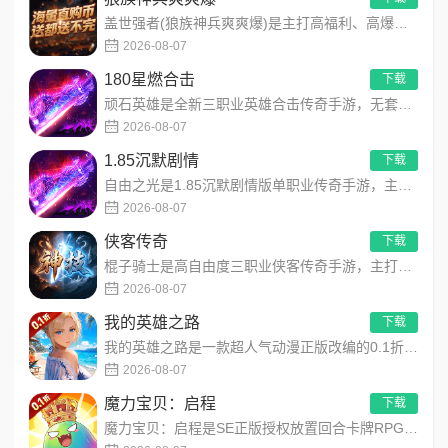
盖世强者(狼族神兵爽爽爆)是主打高福利、高爆率、长线挂机的东方玄幻传奇手游！开局即送2亿切割、千万群切、八大...
2026-08-07
180星燃合击
下载
顽石英雄是全新三职业英雄合击传奇手游，无套路无脑上手，全程无硬性消费！永久内置3折充值福利，每日上线领648...
2026-08-07
1.85沉默剧情
下载
自由之光是1.85沉默剧情版单职业传奇手游，主打散人可打可嫖良心玩法！每日免费送328代币，海量礼包全程白嫖...
2026-08-07
侠客传奇
下载
棍子骑士是高自由度三职业侠客传奇手游，主打百种技能自由搭配！解锁海量天赋与被动效果，搭配炫酷粒子技能特效，刷...
2026-08-07
我的英雄之路
下载
我的英雄之路是一款超人气动漫正版改编的0.1折高福利卡牌策略手游，以经典进击主题世界观为核心，高度还原原作剧...
2026-08-07
魔力宝贝：启程
下载
魔力宝贝：启程是SE正版授权放置回合卡牌RPG手游，复刻法兰王国经典剧情与Q版画风！融合离线挂机、自由转职、...