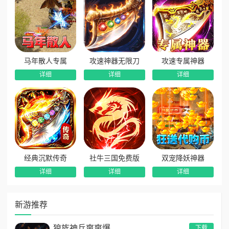
马年散人专属
攻速神器无限刀
攻速专属神器
详细
详细
详细
经典沉默传奇
社牛三国免费版
双宠降妖神器
详细
详细
详细
新游推荐
狼族神兵爽爽爆
下载