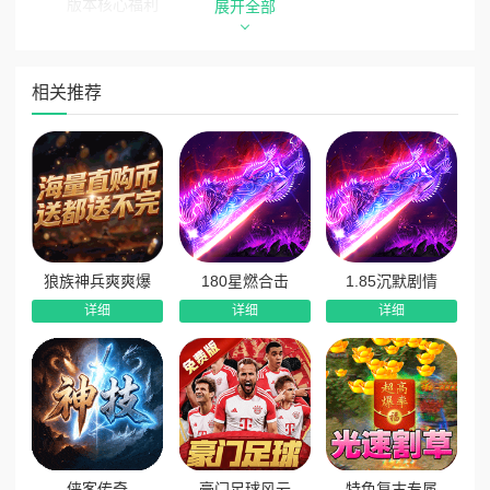
版本核心福利
展开全部
1、新手开荒礼包：全新玩家登录即领专属新手礼包，开局
补给拉满，轻松开启复古追梦之旅。
相关推荐
2、祈福神树产资源：专属祈福神树常驻玩法，免费产出海
量养成资源，助力玩家稳步提升战力。
3、每日悬赏任务：完成每日悬赏任务即可领取丰厚奖励，
日常资源稳定获取，发育全程无压力。
4、海量常驻福利：覆盖每日登录、每日成就、每日击杀等
多重福利体系，奖励不间断，散人追梦零压力。
狼族神兵爽爽爆
180星燃合击
1.85沉默剧情
详细
详细
详细
侠客传奇
豪门足球风云
特色复古专属