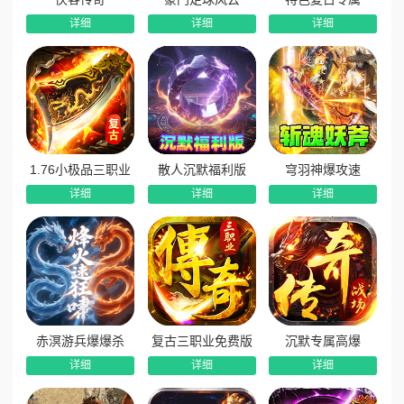
详细
详细
详细
1.76小极品三职业
散人沉默福利版
穹羽神爆攻速
详细
详细
详细
赤溟游兵爆爆杀
复古三职业免费版
沉默专属高爆
详细
详细
详细