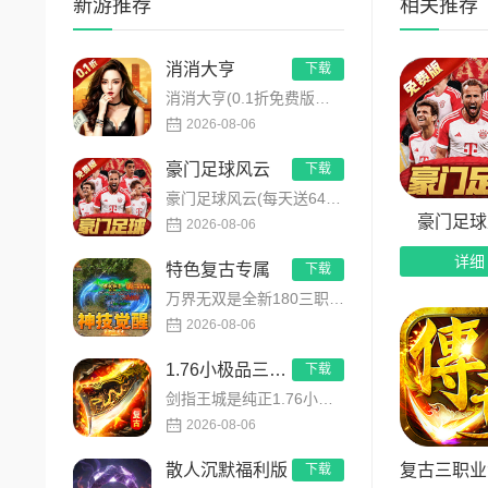
新游推荐
相关推荐
4、多
消消大亨
下载
5、热
消消大亨(0.1折免费版送6480)是一款现代商战题材模拟经营养成手游，创新建筑合成升级玩法，不肝不氪！玩家...
2026-08-06
豪门足球风云
下载
豪门足球风云(每天送648)是FIFPRO国际职业球员协会正版授权3D足球经理手游，搭载顶级动作捕捉技术，还...
豪门足球
2026-08-06
详细
特色复古专属
下载
万界无双是全新180三职业神技觉醒复古专属传奇手游，复古玩法创新升级，无套路无暗坑！全地图掉落百件专属装备，...
2026-08-06
1.76小极品三职业
下载
剑指王城是纯正1.76小极品三职业复古传奇手游，永久内置3折福利，完美复刻原版玛法画面与经典玩法！每日免费送...
2026-08-06
复古三职业
散人沉默福利版
下载