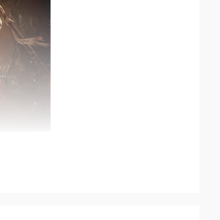
局好礼，零门槛畅玩全服内容。
打怪不枯燥，体验拉满。
掉落，散人打宝轻松毕业。