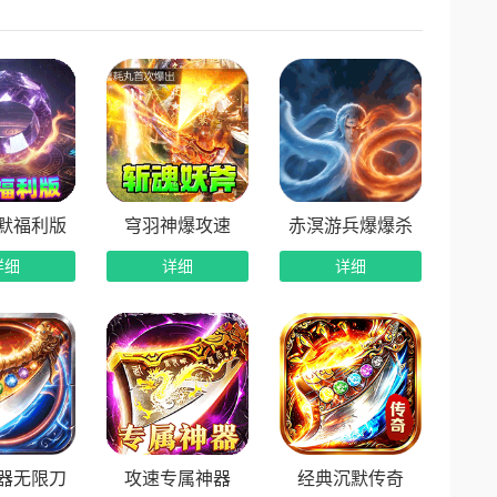
可领取海量珍稀福利。
厮杀，争夺全服至尊荣耀。
默福利版
穹羽神爆攻速
赤溟游兵爆爆杀
详细
详细
详细
器无限刀
攻速专属神器
经典沉默传奇