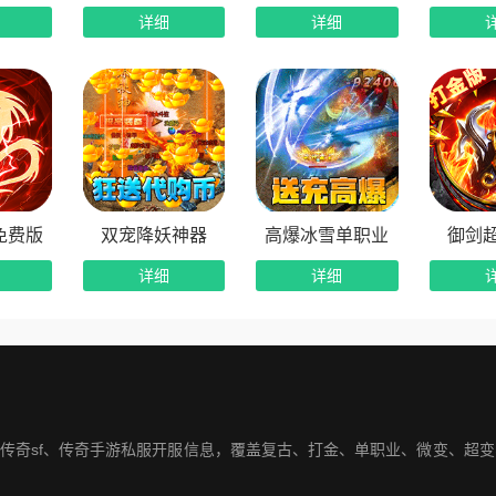
详细
详细
免费版
双宠降妖神器
高爆冰雪单职业
御剑
详细
详细
网传奇sf、传奇手游私服开服信息，覆盖复古、打金、单职业、微变、超