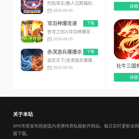
烈焰领主(散人沉默福利版)是主打全民打金的沉默福利传奇手游，装备高保值、游戏货币自由畅销！无需氪金，刷怪做任...
详细
2026-08-05
穹羽神爆攻速
下载
苍穹之剑2(穹羽神爆攻速)是主打高攻速神器的传奇手游，专为散人追梦打造，装备爆率超高！上线免费解锁自动拾取、...
2026-08-05
赤溟游兵爆爆杀
下载
血饮天下(赤溟游兵爆爆杀)是一款特色五大职业流派传奇手游，主打散人追梦高爆装备！上线免费解锁自动拾取、自动回...
社牛三国
2026-08-05
详细
关于本站
9PK传奇发布网是国内老牌传奇私服新开网站，每日实时更新全
服下载。