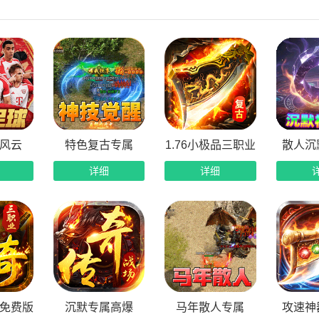
元活动海量奖励：丰富常驻特色活动，全程无间断开启，参与即
血攻城王者对决：经典公会攻沙、紫禁之巅争霸，千人同屏热血
风云
特色复古专属
1.76小极品三职业
散人沉
详细
详细
免费版
沉默专属高爆
马年散人专属
攻速神