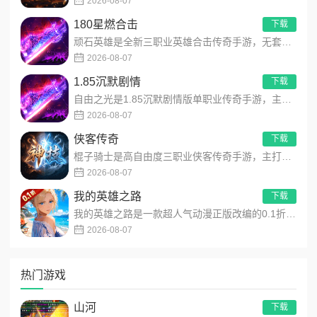
2026-08-07
180星燃合击
下载
顽石英雄是全新三职业英雄合击传奇手游，无套路无脑上手，全程无硬性消费！永久内置3折充值福利，每日上线领648...
2026-08-07
1.85沉默剧情
下载
自由之光是1.85沉默剧情版单职业传奇手游，主打散人可打可嫖良心玩法！每日免费送328代币，海量礼包全程白嫖...
2026-08-07
侠客传奇
下载
棍子骑士是高自由度三职业侠客传奇手游，主打百种技能自由搭配！解锁海量天赋与被动效果，搭配炫酷粒子技能特效，刷...
2026-08-07
我的英雄之路
下载
我的英雄之路是一款超人气动漫正版改编的0.1折高福利卡牌策略手游，以经典进击主题世界观为核心，高度还原原作剧...
2026-08-07
热门游戏
山河
下载