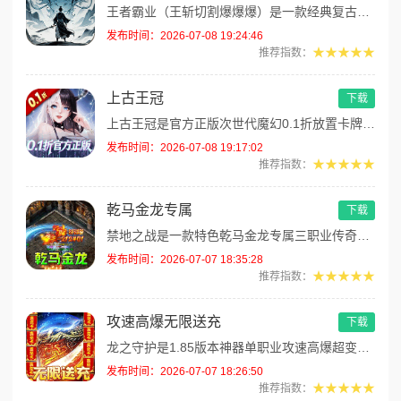
王者霸业（王斩切割爆爆爆）是一款经典复古高爆传奇手游！主打散人追梦核心玩法，全域高爆掉落、海量极品装备随心获取。上线免...
发布时间：2026-07-08 19:24:46
★★★★★
推荐指数：
上古王冠
下载
上古王冠是官方正版次世代魔幻0.1折放置卡牌手游，海量高颜值神话英雄自由收集，离线放置挂机自动囤资源，休闲护肝不肝氪。...
发布时间：2026-07-08 19:17:02
★★★★★
推荐指数：
乾马金龙专属
下载
禁地之战是一款特色乾马金龙专属三职业传奇手游！上线即可直接领取专属开荒大礼包，解锁群体斩杀技能拥有全屏炸裂战斗特效，海...
发布时间：2026-07-07 18:35:28
★★★★★
推荐指数：
攻速高爆无限送充
下载
龙之守护是1.85版本神器单职业攻速高爆超变传奇手游！主打无限送充、纯白嫖爽服玩法，无暗坑无套路，零氪玩家可全程打通关...
发布时间：2026-07-07 18:26:50
★★★★★
推荐指数：