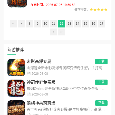
发布时间：2026-07-06 19:50:58
★★★★★
推荐指数：
‹‹
‹
8
9
10
11
12
13
14
15
16
17
›
››
新游推荐
末影高爆专属
下载
山河是全新末影高爆专属超变传奇手游，主打高爆打怪、海量专属装备、多地图自由探索！上线即领开局豪礼，怪物好打、...
2026-08-08
神葫传奇免费版
下载
狼烟Online是全新神葫单职业中变传奇免费版手游，永久内置3折福利，每日免费领800代币！开局赠送豪华首充...
2026-08-08
狼族神兵爽爽爆
下载
盖世强者(狼族神兵爽爽爆)是主打高福利、高爆率、长线挂机的东方玄幻传奇手游！开局即送2亿切割、千万群切、八大...