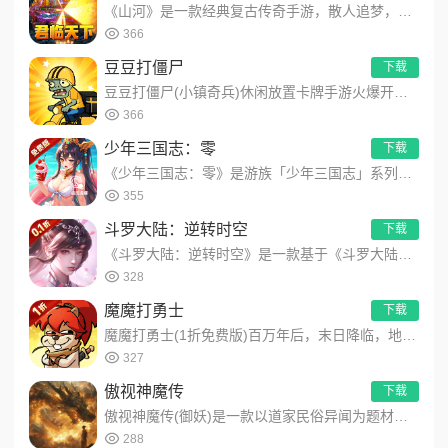
《山河》是一款经典复古传奇手游，散人追梦，超多装备！上线赠送自动拾取、自动回收、赞助可打，名剑收集，24种天...
366
豆豆打僵尸
下载
豆豆打僵尸(小镇奇兵)休闲放置卡牌手游火爆开启！游戏结合了休闲放置与卡牌策略，你不仅可以自动战斗，解放双手，...
366
少年三国志：零
下载
《少年三国志：零》是游族「少年三国志」系列全新力作。独创4x4布局，流派组合千变万化，兵将军师皆有可为。品质...
355
斗罗大陆：逆转时空
下载
《斗罗大陆：逆转时空》是一款基于《斗罗大陆》原著IP打造的卡牌RPG手游，玩家可操控唐三、小舞等经典角色，通...
328
魔魔打勇士
下载
魔魔打勇士(1折免费版)百万年后，末日降临，地鼠成为唯一幸存的族群。 好在他们拥有穿梭时空的飞船，能够回到过...
327
傲视神魔传
下载
傲视神魔传(御妖)是一款以道家民俗异闻为题材，主要讲述在民国年间，玩家扮演一位茅山道士，学艺有成，不断提升自...
288