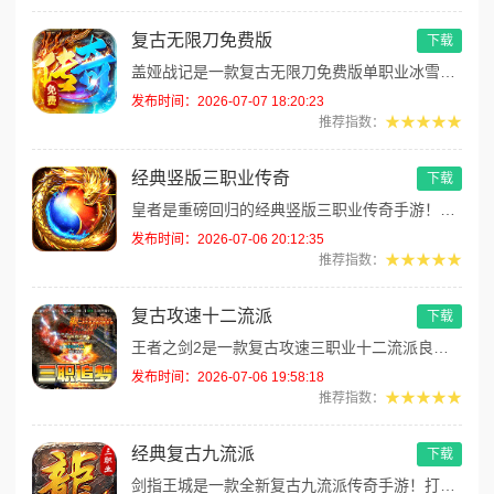
复古无限刀免费版
下载
盖娅战记是一款复古无限刀免费版单职业冰雪传奇手游！融合冰雪、神器专属、迷失多重经典传奇玩法，全方位满足各类玩家游玩需求...
发布时间：2026-07-07 18:20:23
★★★★★
推荐指数：
经典竖版三职业传奇
下载
皇者是重磅回归的经典竖版三职业传奇手游！全新定制内置1折超低折扣福利服，零元党零门槛轻松畅玩。每日登录免费领取328点...
发布时间：2026-07-06 20:12:35
★★★★★
推荐指数：
复古攻速十二流派
下载
王者之剑2是一款复古攻速三职业十二流派良心传奇手游！官方用心打磨优质长线服务器，海量游戏地图、密集怪物刷新，彻底解决人...
发布时间：2026-07-06 19:58:18
★★★★★
推荐指数：
经典复古九流派
下载
剑指王城是一款全新复古九流派传奇手游！打破传统传奇固定职业玩法认知，九大特色职业流派玩法差异化拉满，服务器内置永久3折...