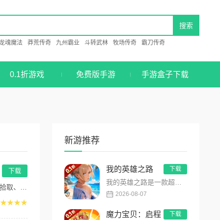
龙魂魔法
莽荒传奇
九州霸业
斗转武林
牧场传奇
霸刀传奇
0.1折游戏
免费版手游
手游盒子下载
新游推荐
我的英雄之路
下载
下载
我的英雄之路是一款超人气动漫正版改编的0.1折高福利卡牌策略手游，以经典进击主题世界观为核心，高度还原原作剧...
宝...
2026-08-07
★★★★
魔力宝贝：启程
下载