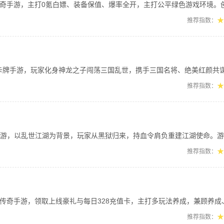
，主打0氪白嫖、装备保值、爆率全开，主打公平绿色游戏环境。创角解锁全自动功能，
★
推荐指数：
手游，玩家化身神龙之子闯荡三国乱世，携手三国名将、绝美红颜共谋霸业。沉浸式还原火
★
推荐指数：
，以乱世江湖为背景，玩家从黑狱归来，持血令肩负重建江湖使命。游戏主打暗黑武侠氛
★
推荐指数：
游，领取上线豪礼与每日328充值卡，主打多玩法养成，兼顾养成、打宝、收集玩法。
★
推荐指数：