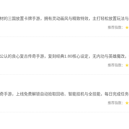
国放置卡牌手游，拥有灵动画风与精致特效，主打轻松放置玩法与趣味策略博弈。萌将造
★
推荐指数：
散人公认的良心复古传奇手游，复刻经典1.80核心设定，无内功与英雄魔改，保留纯
★
推荐指数：
，上线免费解锁自动拾取回收、智能挂机与全技能，每日完成任务可领海量真实充值，超
★
推荐指数：