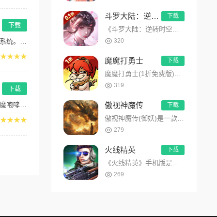
斗罗大陆：逆转时空
下载
下载
《斗罗大陆：逆转时空》是一款基于《斗罗大陆》原著IP打造的卡牌RPG手游，玩家可操控唐三、小舞等经典角色，通...
兄...
320
★★★★
魔魔打勇士
下载
魔魔打勇士(1折免费版)百万年后，末日降临，地鼠成为唯一幸存的族群。 好在他们拥有穿梭时空的飞船，能够回到过...
319
下载
来...
傲视神魔传
下载
傲视神魔传(御妖)是一款以道家民俗异闻为题材，主要讲述在民国年间，玩家扮演一位茅山道士，学艺有成，不断提升自...
★★★★
279
火线精英
下载
《火线精英》手机版是由4399独自开发的FPS（First-PersonShooterGame）射击类手游，...
269