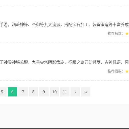
涵盖神锋、圣御等九大流派，搭配宝石加工、装备锻造等丰富养成系统。沙城热血激战，
★
推荐指数：
神秘苏醒、九重尖塔阴影盘旋、征服之岛异动频发，古神低语、恶魔咆哮、幻兽崛起震撼
★
推荐指数：
5
6
7
8
9
10
11
›
››