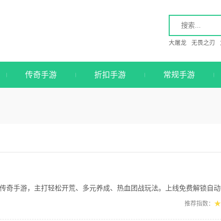
大屠龙
无畏之刃
传奇手游
折扣手游
常规手游
游，主打轻松开荒、多元养成、热血团战玩法。上线免费解锁自动拾取、自动回收、切割
★
推荐指数：