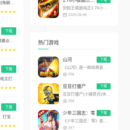
1.76小极品三职业
下载
支...
剑指王城是纯正1.76小极品三职业复古传奇手游，永久内置3折福利，完美复刻原版玛法画面与经典玩法！每日免费送...
★★★★
2026-08-06
下载
...
热门游戏
★★★★
山河
下载
《山河》是一款经典复古传奇手游，散人追梦，超多装备！上线赠送自动拾取、自动回收、赞助可打，名剑收集，24种天...
下载
358
围...
豆豆打僵尸
下载
★★★★
豆豆打僵尸(小镇奇兵)休闲放置卡牌手游火爆开启！游戏结合了休闲放置与卡牌策略，你不仅可以自动战斗，解放双手，...
358
下载
少年三国志：零
下载
日...
《少年三国志：零》是游族「少年三国志」系列全新力作。独创4x4布局，流派组合千变万化，兵将军师皆有可为。品质...
★★★★
347