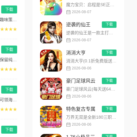
魔力宝贝：启程是SE正版授权放置回合卡牌RPG手游，复刻法兰王国经典剧情与Q版画风！融合离线挂机、自由转职、...
下载
2026-08-07
型...
逆袭的仙王
下载
★★★★
逆袭的仙王是一款主打沉浸式剧情的东方仙侠多人角色扮演手游，打破传统凡人逆袭的老旧叙事，打造独树一帜的仙王回归...
2026-08-07
下载
消消大亨
下载
粹...
消消大亨(0.1折免费版送6480)是一款现代商战题材模拟经营养成手游，创新建筑合成升级玩法，不肝不氪！玩家...
2026-08-06
★★★★
豪门足球风云
下载
豪门足球风云(每天送648)是FIFPRO国际职业球员协会正版授权3D足球经理手游，搭载顶级动作捕捉技术，还...
下载
2026-08-06
级...
特色复古专属
★★★★
下载
万界无双是全新180三职业神技觉醒复古专属传奇手游，复古玩法创新升级，无套路无暗坑！全地图掉落百件专属装备，...
2026-08-06
下载