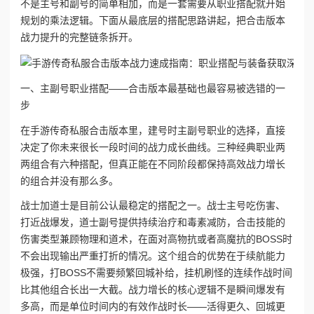
不是主号和副号的简单相加，而是一套需要从职业搭配就开始
规划的乘法逻辑。下面从最底层的搭配思路讲起，把合击版本
战力提升的完整链条拆开。
一、主副号职业搭配——合击版本最基础也最容易被选错的一
步
在‌手游传奇私服合击版本‌里，建号时主副号职业的选择，直接
决定了你未来很长一段时间的战力成长曲线。三种经典职业两
两组合有六种搭配，但真正能在不同阶段都保持高效战力增长
的组合并没有那么多。
战士加道士是目前公认最稳定的搭配之一。战士主号吃伤害、
打近战爆发，道士副号提供持续治疗和毒素减防，合击技能的
伤害类型兼顾物理和道术，在面对高物抗或者高魔抗的BOSS时
不会出现输出严重打折的情况。这个组合的优势在于续航能力
极强，打BOSS不需要频繁回城补给，挂机刷怪的连续作战时间
比其他组合长出一大截。战力增长的核心逻辑不是瞬间爆发有
多高，而是单位时间内的有效作战时长——活得更久、回城更