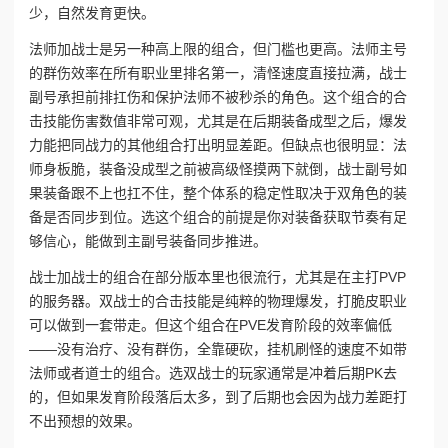
少，自然发育更快。
法师加战士是另一种高上限的组合，但门槛也更高。法师主号
的群伤效率在所有职业里排名第一，清怪速度直接拉满，战士
副号承担前排扛伤和保护法师不被秒杀的角色。这个组合的合
击技能伤害数值非常可观，尤其是在后期装备成型之后，爆发
力能把同战力的其他组合打出明显差距。但缺点也很明显：法
师身板脆，装备没成型之前被高级怪摸两下就倒，战士副号如
果装备跟不上也扛不住，整个体系的稳定性取决于双角色的装
备是否同步到位。选这个组合的前提是你对装备获取节奏有足
够信心，能做到主副号装备同步推进。
战士加战士的组合在部分版本里也很流行，尤其是在主打PVP
的服务器。双战士的合击技能是纯粹的物理爆发，打脆皮职业
可以做到一套带走。但这个组合在PVE发育阶段的效率偏低
——没有治疗、没有群伤，全靠硬砍，挂机刷怪的速度不如带
法师或者道士的组合。选双战士的玩家通常是冲着后期PK去
的，但如果发育阶段落后太多，到了后期也会因为战力差距打
不出预想的效果。