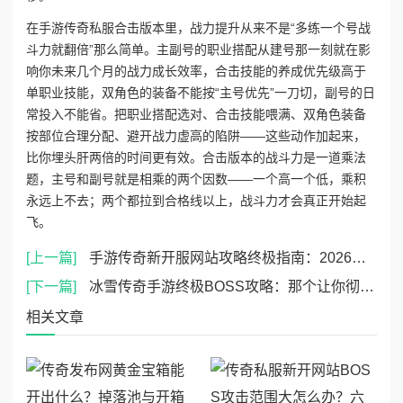
在‌手游传奇私服合击版本‌里，战力提升从来不是“多练一个号战
斗力就翻倍”那么简单。主副号的职业搭配从建号那一刻就在影
响你未来几个月的战力成长效率，合击技能的养成优先级高于
单职业技能，双角色的装备不能按“主号优先”一刀切，副号的日
常投入不能省。把职业搭配选对、合击技能喂满、双角色装备
按部位合理分配、避开战力虚高的陷阱——这些动作加起来，
比你埋头肝两倍的时间更有效。合击版本的战斗力是一道乘法
题，主号和副号就是相乘的两个因数——一个高一个低，乘积
永远上不去；两个都拉到合格线以上，战斗力才会真正开始起
飞。
[上一篇]
手游传奇新开服网站攻略终极指南：2026新服快速升级与稀有装备获取全解析
[下一篇]
冰雪传奇手游终极BOSS攻略：那个让你彻夜难眠的怪物，到底该怎么打？
相关文章