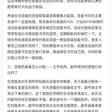
这意味着即使在装备还没成型的阶段，把合击技能等级拉满也
能带来巨大的战力收益。
养成合击技能的资源获取渠道需要重点留意。技能书页的主要
来源不一定是商城，很多版本的高级BOSS、行会BOSS和限时
活动会直接掉落绑定或非绑定的技能书页。活动兑换商店里也
常常有低价兑换技能书页的选项，定期刷新的时候盯一下。主
线任务和成就系统有时候会奖励一两张高级技能书页，很多人
拿到之后随手就用了，但如果版本允许交易，前期活动送的非
绑定技能书页挂交易行卖掉，换成绑定书页自己用，中间的差
价能让你多升一级技能。
三、双角色装备怎么分配——主号吃肉、副号喝汤的逻辑已经
过时了
在老版本的‌手游传奇私服合击版本‌攻略里，关于装备分配有一
条被反复提及的原则：优先把最好的装备给主号，副号穿主号
淘汰下来的就行。这个思路在早期的合击版本里成立，因为当
时副号的存在感确实不强，更多是作为一个辅助挂件。但在现
在的版本中，副号的属性和合击伤害深度绑定，副号装备差意
味着合击技能的基础伤害值被拉低，主号装备再好也救不回