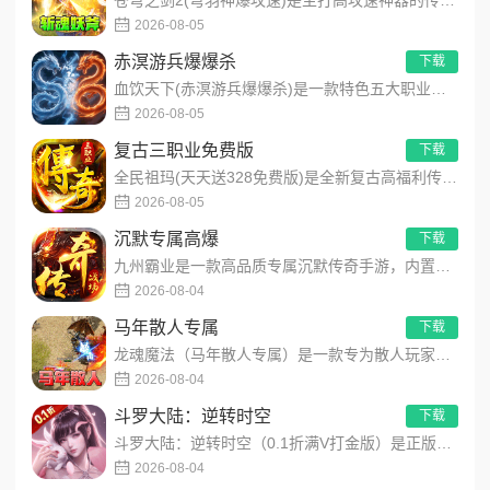
2026-08-05
赤溟游兵爆爆杀
下载
血饮天下(赤溟游兵爆爆杀)是一款特色五大职业流派传奇手游，主打散人追梦高爆装备！上线免费解锁自动拾取、自动回...
2026-08-05
复古三职业免费版
下载
全民祖玛(天天送328免费版)是全新复古高福利传奇手游，创角即解锁自动拾取、自动回收、满背包、满仓库特权。每...
2026-08-05
沉默专属高爆
下载
九州霸业是一款高品质专属沉默传奇手游，内置永久3折超值福利，主打散人公平打金、零氪白嫖发育玩法。创新推出飞刀...
2026-08-04
马年散人专属
下载
龙魂魔法（马年散人专属）是一款专为散人玩家打造的马年专属热血传奇手游，主打高爆打宝、低门槛开荒、自由热血PK...
2026-08-04
斗罗大陆：逆转时空
下载
斗罗大陆：逆转时空（0.1折满V打金版）是正版斗罗大陆IP授权的高画质卡牌RPG手游，创新平行时空错位剧情，...
2026-08-04