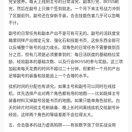
完全放养。每天上线把主号的日常清完、副本打完、BOSS刷
完，然后在副号上只做个签到就走。一个月下来主号战力冲到
了区服前列，副号还在穿新手装，合击技能伤害几乎可以忽略
不计。
副号的日常任务和副本产出不是可有可无的。副号的活跃度宝
箱里同样产出绑定元宝、强化石和技能书页，这些东西全部可
以反哺整个账号的战力成长。双角色的日常任务不需要做到百
分之百，但有几项是必须要拿到的：每日活跃度的基础档位奖
励、经验副本的基础次数、以及行会BOSS的参与奖励。这三项
加起来每天花费的时间不超过二十分钟，但累积一个月的产出
足够副号的装备和技能追上一个合理的水平。
挂机时间的分配也有讲究。如果主号和副号可以同时在线挂
机，优先选择产出对两个角色都有用的地图——比如既掉主号
装备材料又掉副号技能书页的地图。如果只能单角色挂机，白
天的碎片时间挂主号刷装备、晚上长时间离线挂机交给副号补
经验，这样两个角色的等级差距不会拉得太大。
五、合击版本的战力虚高陷阱——有些数字涨了但实战没用