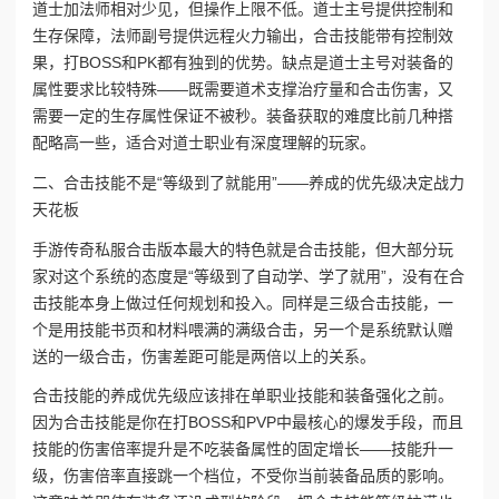
道士加法师相对少见，但操作上限不低。道士主号提供控制和
生存保障，法师副号提供远程火力输出，合击技能带有控制效
果，打BOSS和PK都有独到的优势。缺点是道士主号对装备的
属性要求比较特殊——既需要道术支撑治疗量和合击伤害，又
需要一定的生存属性保证不被秒。装备获取的难度比前几种搭
配略高一些，适合对道士职业有深度理解的玩家。
二、合击技能不是“等级到了就能用”——养成的优先级决定战力
天花板
手游传奇私服合击版本‌最大的特色就是合击技能，但大部分玩
家对这个系统的态度是“等级到了自动学、学了就用”，没有在合
击技能本身上做过任何规划和投入。同样是三级合击技能，一
个是用技能书页和材料喂满的满级合击，另一个是系统默认赠
送的一级合击，伤害差距可能是两倍以上的关系。
合击技能的养成优先级应该排在单职业技能和装备强化之前。
因为合击技能是你在打BOSS和PVP中最核心的爆发手段，而且
技能的伤害倍率提升是不吃装备属性的固定增长——技能升一
级，伤害倍率直接跳一个档位，不受你当前装备品质的影响。