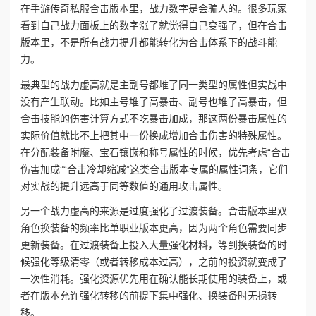
在‌手游传奇私服合击版本‌里，战力数字是会骗人的。很多玩家
看到自己战力面板上的数字涨了就觉得自己变强了，但在合击
版本里，不是所有战力提升都能转化为合击体系下的战斗能
力。
最典型的战力虚高就是主副号都堆了同一类型的属性但实战中
没有产生联动。比如主号堆了高暴击、副号也堆了高暴击，但
合击技能的伤害计算方式不吃暴击加成，那这两份暴击属性的
实际价值就比不上把其中一份换成增加合击伤害的特殊属性。
在分配装备附魔、宝石镶嵌和称号属性的时候，优先考虑“合击
伤害加成”“合击冷却缩减”这类合击版本专属的属性词条，它们
对实战的提升远高于同等数值的通用攻击属性。
另一个战力虚高的来源是过度强化了过渡装备。合击版本里双
角色换装备的频率比单职业版本更高，因为两个角色需要同步
更新装备。在过渡装备上投入大量强化材料，等到换装备的时
候强化等级清零（或者转移成本过高），之前的投资就变成了
一次性消耗。强化资源优先用在确认能长期使用的装备上，或
者在版本允许强化转移的前提下集中强化、换装备时无损转
移。