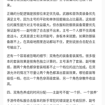
来。
正确的分配逻辑是按部位来定优先级。武器和首饰类装备优先
满足主号，因为主号的平砍和单体技能输出占比最高，这些部
位的属性提升对主号收益最大。但衣服和防御类装备需要优先
保证副号——副号倒了合击放不出来，主号一个人撑不住高难
度战斗。尤其是道士和法师副号，身板本来就脆，如果防御装
备跟不上，在高级地图里连站都站不住，更别说放合击配合主
号输出了。
还有一个容易被忽略的细节：双角色的装备套装属性。很多版
本的套装效果是按角色独立计算的，主号凑齐了套装、副号散
搭，跟两个角色都穿套装相差不止一个档位的战力加成。在资
源允许的情况下尽量让两个角色都凑出套装效果，哪怕套装等
级低一档，也比一个角色穿高级套装、另一个角色穿散件收益
高。
四、双角色养成的时间分配——主副号不能“一个肝、一个放养”
手游传奇私服合击版本‌的新手常犯的错误是主号疯狂肝、副号